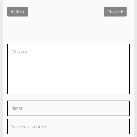
Older
Newer
Be the first to comment “The entire
universe”